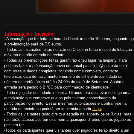
Informações Incrição:
- A inscrição que for feita na hora do Check-in serão 10 euros, enquanto qu
a pré-inscrição será de 7.5 euros.
- Todas as inscrições feitas no acto do Check-in terão o risco de lotacção
máxima e a não entrada no recinto.
- Todas as pré-inscrições feitas garantirão o teu lugar na lanparty. Para
poderes fazer a pré-inscrição envia um email para "
info@lancosta.com
"
com os teus dados completos incluindo nome completo, contacto
telefonico, data de nascimento e número de bilhete de identidade ou
número de cartão único até às 24:00h do dia 9 de Setembro. Assim a
entrada será pedido o BI/CC para confirmação de identidade.
- Todo o jogador com idade inferior a 16 anos terá que levar consigo uma
autorização que comprove que os pais tiveram conhecimento da
participação no evento. Essas mesmas autorizações encontram-se na
entrada do recinto ou poderá ser imprimida a partir
daqui
- Todos os visitantes terão direito a estadia na lanparty pelos 3 dias, mas
não terão acesso aos torneios nem a quaisquer direitos que os jogadores
possam ter
-Todos os participantes quer visitantes quer jogadores terão direito a um